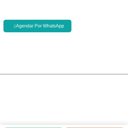
55 2112 7814
Agendar Por WhatsApp
Respuesta rápida por WhatsApp para agendar tu valoración
cardiológica.
© 2025 Consulta de
Cardiología en Tlalnepantla y
Cuautitlán
. Diagnóstico y tratamiento de enfermedades
cardiovasculares. Todos los derechos reservados.